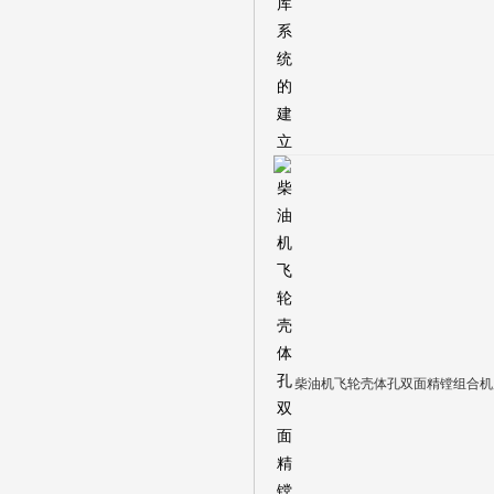
柴油机飞轮壳体孔双面精镗组合机