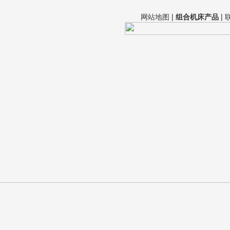
网站地图
|
组合机床产品
|