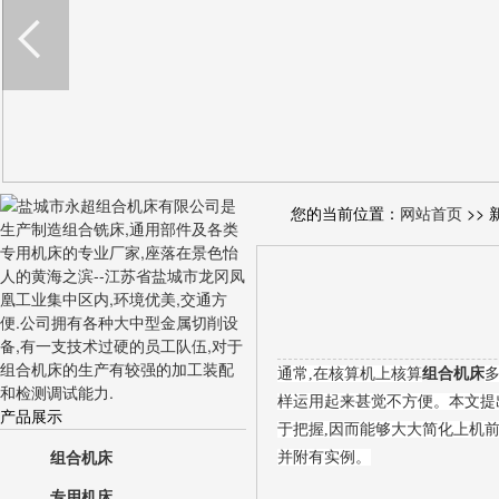
您的当前位置：
网站首页
>> 
通常,在核算机上核算
组合机床
多
样运用起来甚觉不方便。本文提
产品展示
于把握,因而能够大大简化上机
组合机床
并附有实例。
专用机床