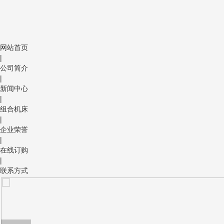
网站首页
|
公司简介
|
新闻中心
|
组合机床
|
企业荣誉
|
在线订购
|
联系方式