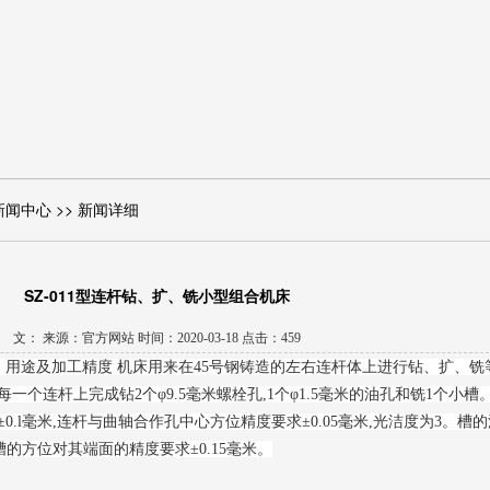
新闻中心 >> 新闻详细
SZ-011型连杆钻、扩、铣小型组合机床
文： 来源：官方网站 时间：2020-03-18 点击：459
二、用途及加工精度 机床用来在45号钢铸造的左右连杆体上进行钻、扩、铣
个连杆上完成钻2个φ9.5毫米螺栓孔,1个φ1.5毫米的油孔和铣1个小槽
.l毫米,连杆与曲轴合作孔中心方位精度要求±0.05毫米,光洁度为3。槽
,槽的方位对其端面的精度要求±0.15毫米。