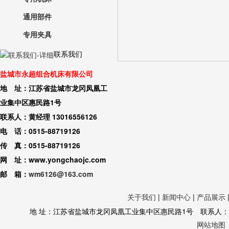
通用部件
专用夹具
联系我们
盐城市永超组合机床有限公司
地 址：江苏省盐城市龙冈凤凰工
业集中区惠民路1号
联系人：黄经理 13016556126
电 话：0515-88719126
传 真：0515-88719126
网 址：www.yongchaojc.com
邮 箱：
wm6126@163.com
关于我们
|
新闻中心
|
产品展示
地 址：江苏省盐城市龙冈凤凰工业集中区惠民路1号 联系人：黄经理 130
网站地图