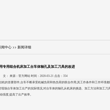
新闻中心 >> 新闻详细
用专用组合机床加工台车体轴孔及加工刀具的改进
文： 来源：官方网站 时间：2020-03-21 点击：354
结机的首要部件,台车不断承受机械负荷和热负荷的联合作用,其工作条件和工作环境都
对现场台车体加工出产的实际情况,对台车体的轴孔从机床的挑选、加工方法和加工刀
劳动强度,提高了出产效率。