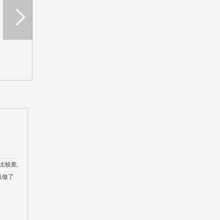
比较差,
具做了