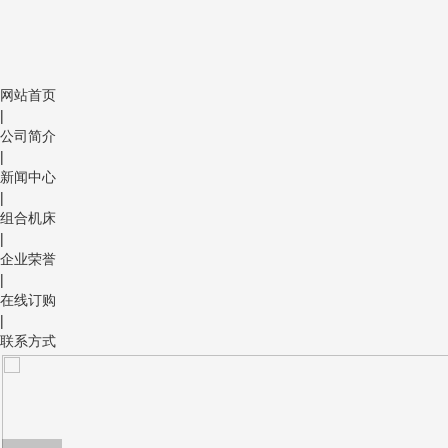
网站首页
|
公司简介
|
新闻中心
|
组合机床
|
企业荣誉
|
在线订购
|
联系方式