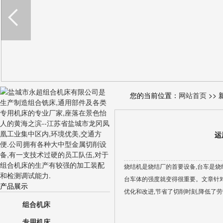
您的当前位置：
网站首页
>> 
运
烧结机是烧结厂的首要设备,台车是烧
台车体的强度就变得很重要。文章针
产品展示
优化和改进,节省了切削时刻,降低了
组合机床
专用机床