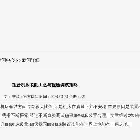
新闻中心 >> 新闻详细
组合机床装配工艺与检验调试策略
文： 来源：官方网站 时间：2020-03-23 点击：521
上机床领域方面占有很大比例,可是机床在质量上并不安稳,首要原因是装置
上需求不断探索,经过不断查验调试确保
装置合理。文章经过对
组合机床
组合
提升
质量,确保我国
装置技能在世界上也能有一席之地。
组合机床
组合机床