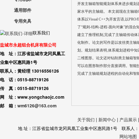
开发主轴箱智能规划体系来进步规划
通用部件
家水平的主轴箱。 本文就现在主轴箱
体系以Visual C++为开发言语,以PR
专用夹具
了“规则-结构-进程-面向对象”的混
联系我们
建立了推理机制,完成了主轴箱传动体
化制作。论文的写作是以攻丝类主轴
盐城市永超组合机床有限公司
划。规划结果表明,体系规划进程中知
地 址：江苏省盐城市龙冈凤凰工
二维图形。论文还对钻削类主轴箱智
业集中区惠民路1号
可以在图形制作部分直接调用。智能
联系人：黄经理 13016556126
完成了主轴箱规划进程的自动化和智能化
电 话：0515-88719126
传 真：0515-88719126
网 址：www.yongchaojc.com
邮 箱：
wm6126@163.com
关于我们
|
新闻中心
|
产品展示
地 址：江苏省盐城市龙冈凤凰工业集中区惠民路1号 联系人：黄经理 130
网站地图