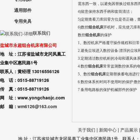
需东西一致，以避免因替换过错东西
通用部件
4)留意保持东西手柄和套筒清洁；
5)定期查看刀库回零方位是否正确，
专用夹具
6)数控
组合机床
开机时，应先使刀库
联系我们
数控
组合机床
的保护
1、数控机床严格遵守操作规程和日常
盐城市永超组合机床有限公司
2.避免尘埃进入数控设备:漂浮的尘
地 址：江苏省盐城市龙冈凤凰工
3.定期清洁数控机柜的冷却和通风体
业集中区惠民路1号
4.数控
组合机床
常常监测数控体系的电网
联系人：黄经理 13016556126
5、数控
组合机床
定期替换蓄电池进行
电 话：0515-88719126
6.数控体系长时间不使用时的保护:
传 真：0515-88719126
7.备用电路板的保护机械部件的保护
网 址：www.yongchaojc.com
邮 箱：
wm6126@163.com
关于我们
|
新闻中心
|
产品展示
地 址：江苏省盐城市龙冈凤凰工业集中区惠民路1号 联系人：黄经理 130