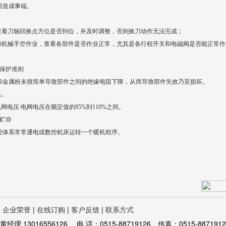
而造成事端。
查看刀轴回换点方位是否到位，并及时调整，否则换刀动作无法完成；
和机械手空作业，查看各部件是否作业正常，尤其是各行程开关和电磁阀是否能正常作
保护准则
埃和金属粉末很简单导致部件之间的绝缘电阻下降，从而导致部件失效乃至损坏。
系。
电压:电网电压在额定值的85%到110%之间。
贮存
数控体系常常通电或数控机床运转一个暖机程序。
|
企业荣誉
|
在线订购
|
客户反馈
|
联系方式
16556126 电 话：0515-88719126 传真：0515-8871912