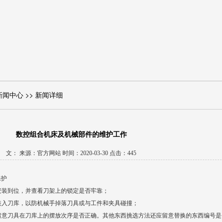
新闻中心 >> 新闻详细
数控组合机床及机械部件的维护工作
文： 来源：官方网站 时间：2020-03-30 点击：445
保护
安装到位，并查看刀架上的锁定是否牢靠；
装入刀库，以防机械手掉落刀具或与工件和夹具碰撞；
留意刀具在刀库上的摆放次序是否正确。其他东西挑选方法还应留意替换的东西编号是