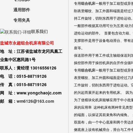
专用
组合机床
一般用于加工箱型或异
通用部件
削表里螺纹、加工外圆和端面是经过
持工件旋转，切削东西用于进给运动。
专用夹具
一般部件根据其功用可分为五类:动
联系我们
进给运动的部件。 首要包含动力箱
支撑部件是用于设备电动滑台、带有
盐城市永超组合机床有限公司
座等。
地 址：江苏省盐城市龙冈凤凰工
保送部件用于将工件或主轴箱保送到
业集中区惠民路1号
操控部件用于操控机床的自开作业循
联系人：黄经理 13016556126
专用
组合机床
一般用于加工箱型或异
电 话：0515-88719126
表里螺纹、加工外圆和端面是经过刀
传 真：0515-88719126
工件旋转，切削东西用于进给运动。它
网 址：www.yongchaojc.com
的兴起而展开起来的专用机床。 因
邮 箱：
wm6126@163.com
为了使模块化机床能够应用于中小批
床的应用率 这种机床有两种常见类型
的端面，以保证其前束角和内倾角。 这
双面布，由一个中心底座和两个旁边
侧底座上设有机械滑台，滑台与工件中心