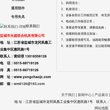
1、四周清洁；
通用部件
2、机身清洁；
3、设备各部分工作能否正常、有无
专用夹具
4、电动机工作能否正常；
联系我们
5、查看皮带张紧度、调整或改换；
6、按规则绐各润滑点加油；
盐城市永超组合机床有限公司
7、油窗能否清楚可见、油路能否畅通
地 址：江苏省盐城市龙冈凤凰工
8、各变速手柄能否灵敏、定位能否精
业集中区惠民路1号
联系人：黄经理 13016556126
电 话：0515-88719126
传 真：0515-88719126
网 址：www.yongchaojc.com
邮 箱：
wm6126@163.com
关于我们
|
新闻中心
|
产品展示
地 址：江苏省盐城市龙冈凤凰工业集中区惠民路1号 联系人：黄经理 130
网站地图