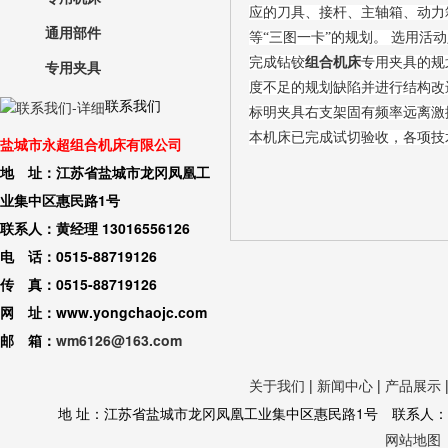
应的刀具、接杆、主轴箱、动力
通用部件
等“三图一卡”的规划。 选用
完成钻铰
组合机床
专用夹具的规
专用夹具
度不足的规划缺陷并进行结构改
联系我们
标明夹具右支架固有频率远离激
本机床已完成试切验收，各项技
盐城市永超组合机床有限公司
地 址：江苏省盐城市龙冈凤凰工
业集中区惠民路1号
联系人：黄经理 13016556126
电 话：0515-88719126
传 真：0515-88719126
网 址：www.yongchaojc.com
邮 箱：
wm6126@163.com
关于我们
|
新闻中心
|
产品展示
地 址：江苏省盐城市龙冈凤凰工业集中区惠民路1号 联系人：黄经理 130
网站地图