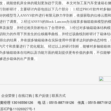
改，就能使机床全体的规划更加趋于完善。 本文对加工某汽车变速箱右
行剖析研讨，主要研讨内容包括以下几个部分： 1.经过PRO/E软件对多轴
好的模型导入ANSYS软件进行有限元静力学剖析，依据获取的位移云图
调查。 2.经过ANSYS的Block Lanczos办法核算多轴箱箱体模型的
率及振型，并经过相关剖析给出了合理评价。 3.经过对多轴箱箱体结构模
切削力的作用下所发生的位移频率曲线，并经过该曲线剖析研讨了箱体结
析所得出的结果，并依据多轴箱箱体在实际使用中所要求达到的静动态特性，
遍地的尺寸和质量进行了优化规划。 经过以上的研讨剖析，能够对多轴箱箱体
为多轴箱箱体在结构以及功能方面的规划提供更有价值的参阅，不仅能够
够进步箱体的出产质量。
|
企业荣誉
|
在线订购
|
客户反馈
|
联系方式
16556126 电 话：0515-88719126 传真：0515-8871912
苏ICP备11026927号-1