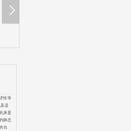
济性等
以及适
机床是
的静态
的当