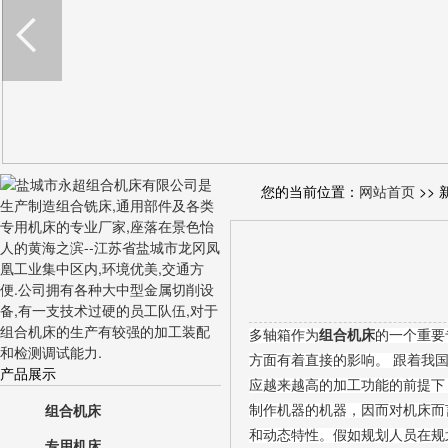
您的当前位置：
网站首页
>> 
多轴箱作为
组合机床
的一个重要
方面有着直接的影响。 跟着我
产品展示
应越来越高的加工功能的前提下
组合机床
制作机器的机器，因而对机床而
和动态特性。假如规划人员在规
专用机床