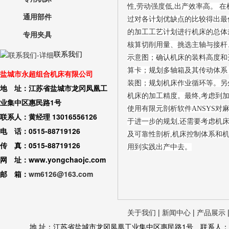
性,劳动强度低,出产效率高。 
通用部件
过对各计划优缺点的比较得出最
的加工工艺计划进行机床的总体
专用夹具
核算切削用量、挑选主轴与接杆
联系我们
示意图；确认机床的装料高度和
算卡；规划多轴箱及其传动体系
盐城市永超组合机床有限公司
装图；规划机床作业循环等。另
地 址：江苏省盐城市龙冈凤凰工
机床的加工精度。最终,考虑到加
业集中区惠民路1号
使用有限元剖析软件ANSYS对
联系人：黄经理 13016556126
于进一步的规划,还需要考虑机
电 话：0515-88719126
及可靠性剖析,机床控制体系和
传 真：0515-88719126
用到实践出产中去。
网 址：www.yongchaojc.com
邮 箱：
wm6126@163.com
关于我们
|
新闻中心
|
产品展示
地 址：江苏省盐城市龙冈凤凰工业集中区惠民路1号 联系人：黄经理 130