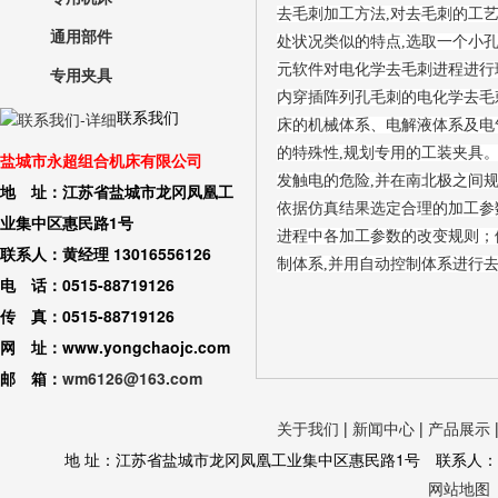
去毛刺加工方法,对去毛刺的工
通用部件
处状况类似的特点,选取一个小孔作为
元软件对电化学去毛刺进程进行
专用夹具
内穿插阵列孔毛刺的电化学去毛
联系我们
床的机械体系、电解液体系及电
的特殊性,规划专用的工装夹具
盐城市永超组合机床有限公司
发触电的危险,并在南北极之间
地 址：江苏省盐城市龙冈凤凰工
依据仿真结果选定合理的加工参
业集中区惠民路1号
进程中各加工参数的改变规则；
联系人：黄经理 13016556126
制体系,并用自动控制体系进行
电 话：0515-88719126
传 真：0515-88719126
网 址：www.yongchaojc.com
邮 箱：
wm6126@163.com
关于我们
|
新闻中心
|
产品展示
地 址：江苏省盐城市龙冈凤凰工业集中区惠民路1号 联系人：黄经理 130
网站地图