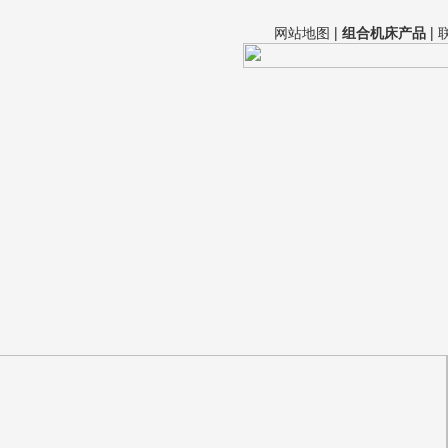
网站地图
|
组合机床产品
|