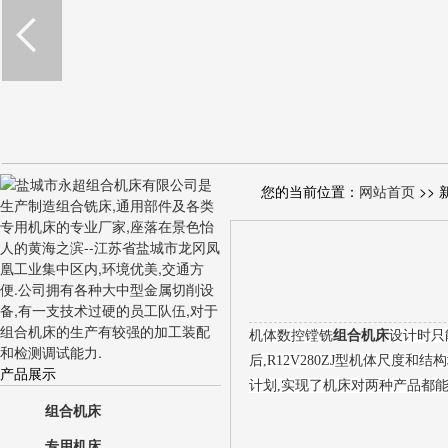
您的当前位置：
网站首页
>> 
机体数控镗铣
组合机床
设计时只
后,R12V280ZJ型机体尺度
产品展示
计划,实现了机床对两种产品都
组合机床
专用机床