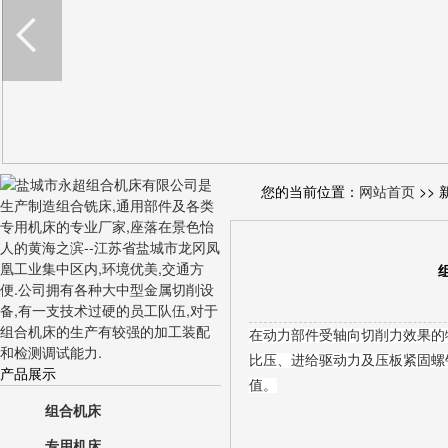
您的当前位置：
网站首页
>> 
在动力部件受轴向切削力效果的
比压、进给驱动力及压板紧固螺
产品展示
值。
组合机床
专用机床