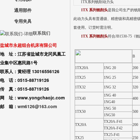
1TX系列铣削动力头
通用部件
1TX 系列铣削头
是我公司生产的铣削
此动力头具有普通级、精密级和高精密级三
专用夹具
套使用。订货时需注明。
联系我们
1TX
系列铣削头
符合
JB1530-75
《铣
盐城市永超组合机床有限公司
地 址：江苏省盐城市龙冈凤凰工
B
业集中区惠民路1号
1TX20A
1NG 20
200
联系人：黄经理 13016556126
1TX25
1NG 25
250
电 话：0515-88719126
1TX32
1NG 32
320
传 真：0515-88719126
1NG 40
网 址：www.yongchaojc.com
1TX40
400
1NG40
邮 箱：
wm6126@163.com
1NG 50
1TX50
500
1NG50
TX20A-F41
TX20A
200
TX20A-F42
TX25-F41
TX25
250