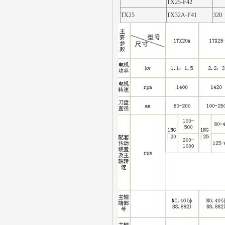
TX25-F42
TX25
TX32A-F41
320